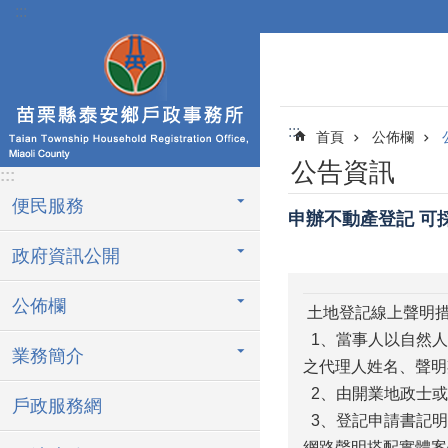
:::
跳到主要內容區塊
:::
首頁
公佈欄
公告資訊
:::
便民服務
申辦不動產登記 可
政府資訊公開
公佈欄
土地登記線上聲明措
1、當事人以自然人
業務簡介
之代理人姓名、聲明
2、由開業地政士或
戶政服務網
3、登記申請書記明
網路聲明搭配實體案