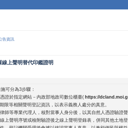
公告資訊
採線上聲明替代印鑑證明
施可分為3步驟：
憑證於指定網站－內政部地政司數位櫃臺(
https://dcland.moi.
期限等相關聲明登記資訊，以表示義務人處分的真意。
律師等專業代理人，核對當事人身分後，以其自然人憑證驗證聲
線上聲明序號或檢附驗證後之線上聲明登錄表，併同其他土地
件，登記機關受理後會據以確認當事人真意，以兼顧便民與權益