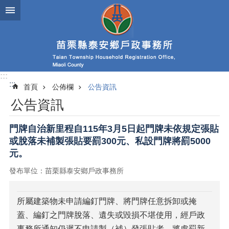
跳到主要內容區塊
:::
:::
首頁
公佈欄
公告資訊
公告資訊
門牌自治新里程自115年3月5日起門牌未依規定張貼
或脫落未補製張貼要罰300元、私設門牌將罰5000
元。
發布單位：苗栗縣泰安鄉戶政事務所
所屬建築物未申請編釘門牌、將門牌任意拆卸或掩
蓋、編釘之門牌脫落、遺失或毀損不堪使用，經戶政
事務所通知仍遲不申請製（補）發張貼者，將處罰新