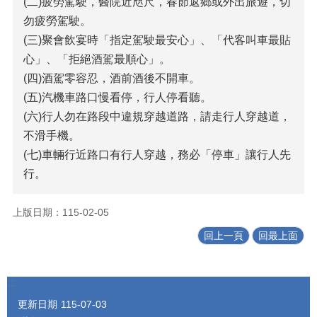
(二)疲勞駕駛，醫院近咫尺，春節返鄉或外出旅遊，切
勿疲勞駕駛。
(三)聚會飲宴時「指定駕駛最安心」、「代客叫車最貼
心」、「拒絕酒駕最順心」。
(四)酒駕零容忍，酒前酒後不開車。
(五)汽機車路口慢看停，行人停看聽。
(六)行人勿在路段中違規穿越道路，請走行人穿越道，
不滑手機。
(七)車輛行近路口有行人穿越，務必「停車」讓行人先
行。
上版日期：115-02-05
回上一頁
回最上面
:::
更新日期
115-07-03